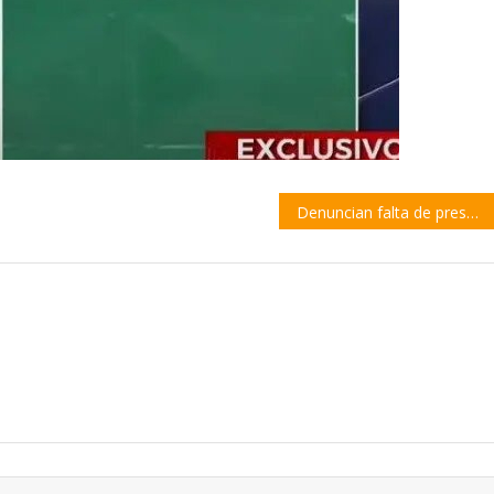
Denuncian falta de presupuesto y desinterés para proteger los humedales