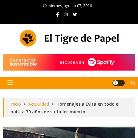
Skip
viernes, agosto 07, 2026
to
content
El Tigre de Papel
Portal de noticias
Inicio
>
Actualidad
>
Homenajes a Evita en todo el
país, a 70 años de su fallecimiento