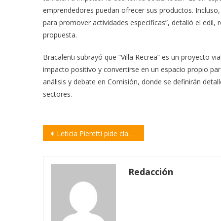
emprendedores puedan ofrecer sus productos. Incluso, 
para promover actividades específicas”, detalló el edil, 
propuesta.
Bracalenti subrayó que “Villa Recrea” es un proyecto vi
impacto positivo y convertirse en un espacio propio par
análisis y debate en Comisión, donde se definirán detal
sectores.
Navegación
Leticia Pieretti pide claridad sobre el predio de disposición final de residuos en Villa Constitución
de
entradas
Redacción