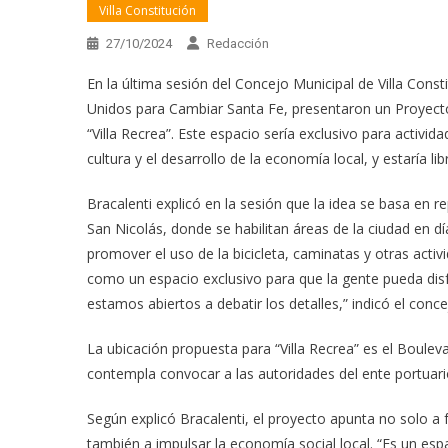
Villa Constitución
27/10/2024
Redacción
En la última sesión del Concejo Municipal de Villa Const
Unidos para Cambiar Santa Fe, presentaron un Proyect
“Villa Recrea”. Este espacio sería exclusivo para activi
cultura y el desarrollo de la economía local, y estaría l
Bracalenti explicó en la sesión que la idea se basa en 
San Nicolás, donde se habilitan áreas de la ciudad en d
promover el uso de la bicicleta, caminatas y otras acti
como un espacio exclusivo para que la gente pueda disfr
estamos abiertos a debatir los detalles,” indicó el concej
La ubicación propuesta para “Villa Recrea” es el Bouleva
contempla convocar a las autoridades del ente portuario
Según explicó Bracalenti, el proyecto apunta no solo a fo
también a impulsar la economía social local. “Es un es