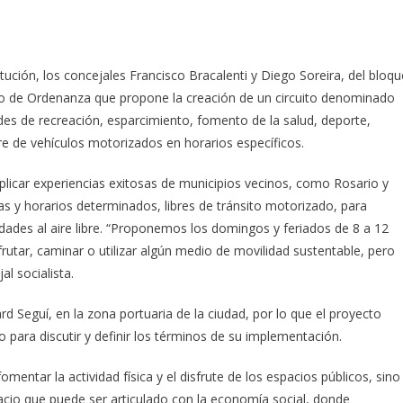
itución, los concejales Francisco Bracalenti y Diego Soreira, del bloqu
o de Ordenanza que propone la creación de un circuito denominado
dades de recreación, esparcimiento, fomento de la salud, deporte,
ibre de vehículos motorizados en horarios específicos.
replicar experiencias exitosas de municipios vecinos, como Rosario y
ías y horarios determinados, libres de tránsito motorizado, para
vidades al aire libre. “Proponemos los domingos y feriados de 8 a 12
utar, caminar o utilizar algún medio de movilidad sustentable, pero
al socialista.
rd Seguí, en la zona portuaria de la ciudad, por lo que el proyecto
 para discutir y definir los términos de su implementación.
mentar la actividad física y el disfrute de los espacios públicos, sino
pacio que puede ser articulado con la economía social, donde