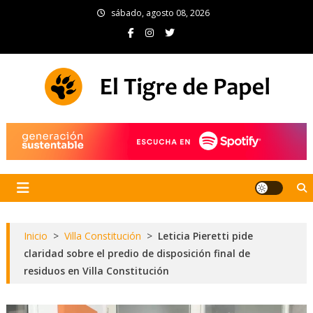
Skip
sábado, agosto 08, 2026
to
content
El Tigre de Papel
Portal de noticias
Inicio
>
Villa Constitución
>
Leticia Pieretti pide
claridad sobre el predio de disposición final de
residuos en Villa Constitución