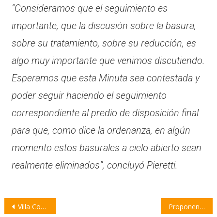
“Consideramos que el seguimiento es
importante, que la discusión sobre la basura,
sobre su tratamiento, sobre su reducción, es
algo muy importante que venimos discutiendo.
Esperamos que esta Minuta sea contestada y
poder seguir haciendo el seguimiento
correspondiente al predio de disposición final
para que, como dice la ordenanza, en algún
momento estos basurales a cielo abierto sean
realmente eliminados”, concluyó Pieretti.
Navegación
Villa Constitución será el centro de un debate sobre el sindicalismo en la era Milei
Proponen un circuito libre de vehículos y destinado a la recreación y el fomento de la salud