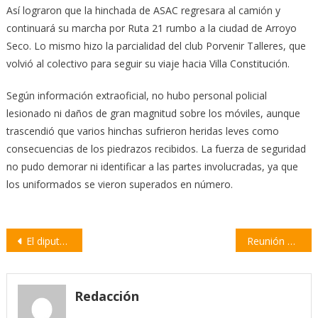
Así lograron que la hinchada de ASAC regresara al camión y
continuará su marcha por Ruta 21 rumbo a la ciudad de Arroyo
Seco. Lo mismo hizo la parcialidad del club Porvenir Talleres, que
volvió al colectivo para seguir su viaje hacia Villa Constitución.
Según información extraoficial, no hubo personal policial
lesionado ni daños de gran magnitud sobre los móviles, aunque
trascendió que varios hinchas sufrieron heridas leves como
consecuencias de los piedrazos recibidos. La fuerza de seguridad
no pudo demorar ni identificar a las partes involucradas, ya que
los uniformados se vieron superados en número.
Navegación
El diputado Marcos Cleri estuvo con dirigentes y delegados de la UOM
Reunión de diputados y diputadas nacionales por un «proyecto conjunto» de Ley de Humedales
de
entradas
Redacción