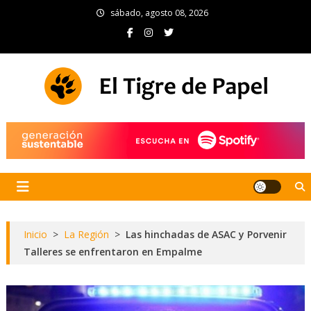
Skip
sábado, agosto 08, 2026
to
content
El Tigre de Papel
Portal de noticias
Inicio
>
La Región
>
Las hinchadas de ASAC y Porvenir
Talleres se enfrentaron en Empalme