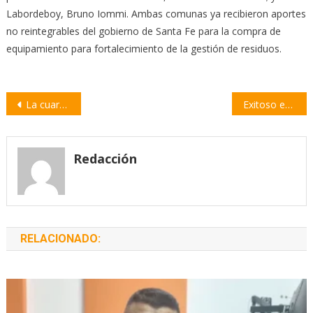
Labordeboy, Bruno Iommi. Ambas comunas ya recibieron aportes
no reintegrables del gobierno de Santa Fe para la compra de
equipamiento para fortalecimiento de la gestión de residuos.
Navegación
La cuarta dosis de la vacunación contra Covid-19 está disponible sin turno
Exitoso encuentro regional de atletismo en la pista de Cilsa
de
entradas
Redacción
RELACIONADO: