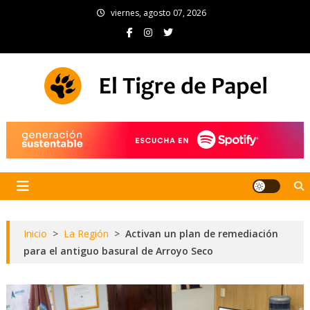
Skip
viernes, agosto 07, 2026
to
content
El Tigre de Papel
Portal de noticias
Inicio
>
La Región
>
Activan un plan de remediación
para el antiguo basural de Arroyo Seco