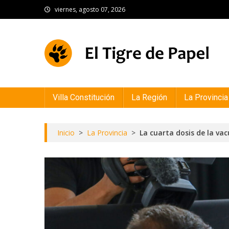
Skip
viernes, agosto 07, 2026
to
content
El Tigre de Papel
Portal de noticias
Villa Constitución
La Región
La Provincia
Inicio
>
La Provincia
>
La cuarta dosis de la va