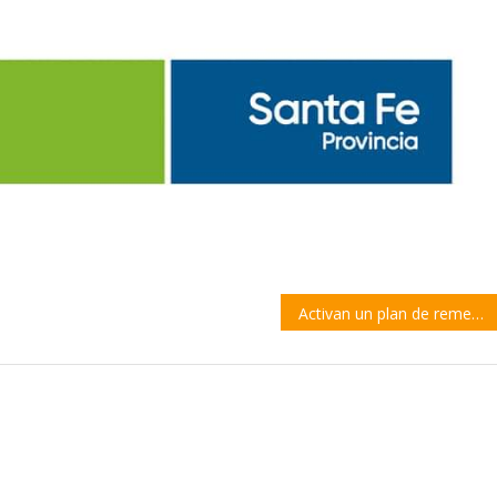
Activan un plan de remediación para el antiguo basural de Arroyo Seco