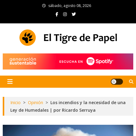
Skip
sábado, agosto 08, 2026
to
content
El Tigre de Papel
Portal de noticias
Inicio
>
Opinión
>
Los incendios y la necesidad de una
Ley de Humedales | por Ricardo Serruya