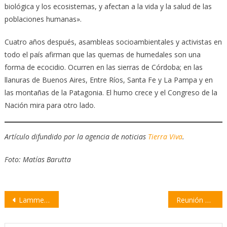
biológica y los ecosistemas, y afectan a la vida y la salud de las
poblaciones humanas».
Cuatro años después, asambleas socioambientales y activistas en
todo el país afirman que las quemas de humedales son una
forma de ecocidio. Ocurren en las sierras de Córdoba; en las
llanuras de Buenos Aires, Entre Ríos, Santa Fe y La Pampa y en
las montañas de la Patagonia. El humo crece y el Congreso de la
Nación mira para otro lado.
Artículo difundido por la agencia de noticias
Tierra Viva
.
Foto: Matías Barutta
Navegación
Lammens anticipó una temporada de verano “extraordinaria”
Reunión de la Mesa de Coordinación sobre crímenes del narcotráfico
de