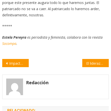
porque este presente augura todo lo que haremos juntas. El
patriarcado no se va a caer. Al patriarcado lo haremos arder,
definitivamente, nosotras.
*****
Estela Pereyra
es periodista y feminista, colabora con la revista
Socompa
.
Navegación
Impactante incendio en el depósito de una pañalera
El liderazgo de San Martín en el Cruce de los Andes | por Miguel Ángel Brusasca
de
entradas
Redacción
RELACIONADO: