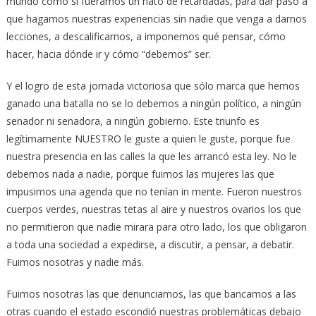
mundo como si fuéramos un hato de retardadas, para dar paso a
que hagamos nuestras experiencias sin nadie que venga a darnos
lecciones, a descalificarnos, a imponernos qué pensar, cómo
hacer, hacia dónde ir y cómo “debemos” ser.
Y el logro de esta jornada victoriosa que sólo marca que hemos
ganado una batalla no se lo debemos a ningún político, a ningún
senador ni senadora, a ningún gobierno. Este triunfo es
legítimamente NUESTRO le guste a quien le guste, porque fue
nuestra presencia en las calles la que les arrancó esta ley. No le
debemos nada a nadie, porque fuimos las mujeres las que
impusimos una agenda que no tenían in mente. Fueron nuestros
cuerpos verdes, nuestras tetas al aire y nuestros ovarios los que
no permitieron que nadie mirara para otro lado, los que obligaron
a toda una sociedad a expedirse, a discutir, a pensar, a debatir.
Fuimos nosotras y nadie más.
Fuimos nosotras las que denunciamos, las que bancamos a las
otras cuando el estado escondió nuestras problemáticas debajo