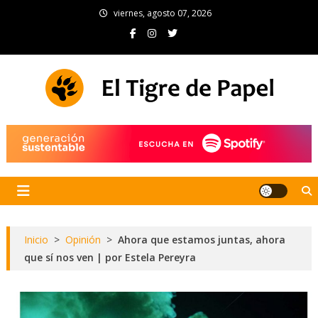
Skip
viernes, agosto 07, 2026
to
content
El Tigre de Papel
Portal de noticias
Inicio
>
Opinión
>
Ahora que estamos juntas, ahora
que sí nos ven | por Estela Pereyra