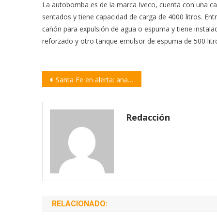
La autobomba es de la marca Iveco, cuenta con una ca
sentados y tiene capacidad de carga de 4000 litros. Entr
cañón para expulsión de agua o espuma y tiene instala
reforzado y otro tanque emulsor de espuma de 500 litr
Navegación
Santa Fe en alerta: analizan nuevas medidas para los próximos días
de
entradas
Redacción
RELACIONADO: