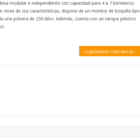
bina modular e independiente con capacidad para 4 a 7 bomberos
e otras de sus características, dispone de un monitor de boquilla tipo
da una polvera de 250 kilos. Además, cuenta con un tanque plástico
os.
Legisladores radicales piden vacunas contra el Covid para Bomberos Voluntarios