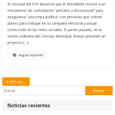
El concejal del FSP denuncia que el Intendente recurre a un
mecanismo de contratación “precario y discrecional” para
asegurarse “una tropa política” con personas que cobran
planes para trabajar en su campaña electoral y actuar
como trolls en las redes sociales. El jueves pasado, en la
sesión ordinaria del Concejo Municipal, Araujo presentó un
proyecto […]
Seguir leyendo
Navegación
Artículos antiguos
de
Buscar:
entradas
Noticias recientes