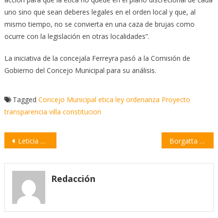
uno sino que sean deberes legales en el orden local y que, al
mismo tiempo, no se convierta en una caza de brujas como
ocurre con la legislación en otras localidades”.
La iniciativa de la concejala Ferreyra pasó a la Comisión de
Gobierno del Concejo Municipal para su análisis.
Tagged
Concejo Municipal
etica
ley
ordenanza
Proyecto
transparencia
villa constitucion
Navegación
Leticia Pieretti activa mecanismos para contar con información sobre accidentes de tránsito
Borgatta propone un plan de instalación de contenedores para el reciclado de la basura
de
entradas
Redacción