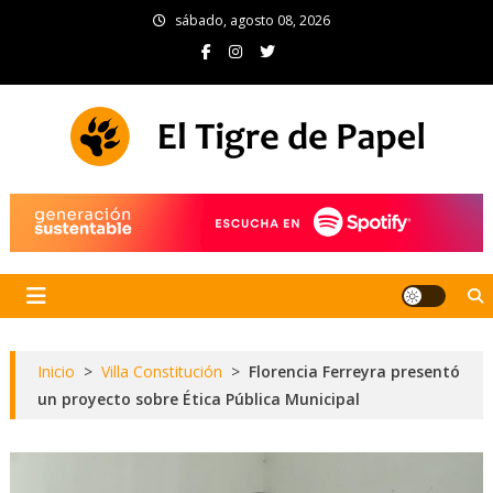
Skip
sábado, agosto 08, 2026
to
content
El Tigre de Papel
Portal de noticias
Inicio
>
Villa Constitución
>
Florencia Ferreyra presentó
un proyecto sobre Ética Pública Municipal