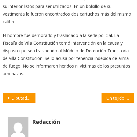
su interior listos para ser utilizados. En un bolsillo de su
vestimenta le fueron encontrados dos cartuchos más del mismo
calibre.
El hombre fue demorado y trasladado a la sede policial. La
Fiscalía de Villa Constitución tomó intervención en la causa y
dispuso que sea trasladado al Módulo de Detención Transitoria
de Villa Constitución. Se lo acusa por tenencia indebida de arma
de fuego. No se informaron heridos ni víctimas de los presuntos
amenazas.
Navegación
Diputados aprobó la creación de un registro de empresas de viviendas industrializadas para evitar estafas en Santa Fe
Un tejido que divide: vecinos de Empalme se movilizan contra el cerco ferroviario que bloquea el paso peatonal
de
entradas
Redacción