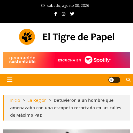
Skip
sábado, agosto 08, 2026
to
content
El Tigre de Papel
Portal de noticias
Inicio
>
La Región
>
Detuvieron a un hombre que
amenazaba con una escopeta recortada en las calles
de Máximo Paz