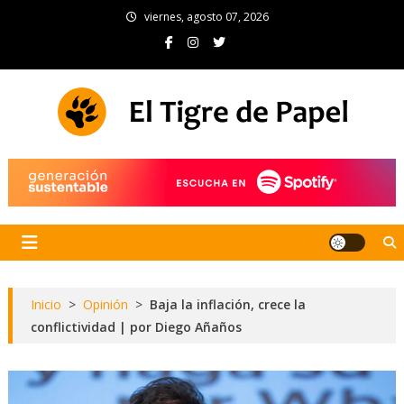
Skip
viernes, agosto 07, 2026
to
content
El Tigre de Papel
Portal de noticias
Inicio
>
Opinión
>
Baja la inflación, crece la
conflictividad | por Diego Añaños