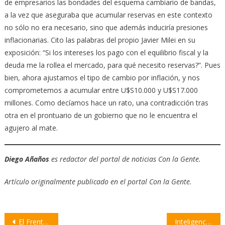
de empresarios las bondades del esquema cambiario de bandas,
a la vez que aseguraba que acumular reservas en este contexto
no sólo no era necesario, sino que además induciría presiones
inflacionarias. Cito las palabras del propio Javier Milei en su
exposición: “Si los intereses los pago con el equilibrio fiscal y la
deuda me la rollea el mercado, para qué necesito reservas?”. Pues
bien, ahora ajustamos el tipo de cambio por inflación, y nos
comprometemos a acumular entre U$S10.000 y U$S17.000
millones. Como decíamos hace un rato, una contradicción tras
otra en el prontuario de un gobierno que no le encuentra el
agujero al mate.
Diego Añaños
es redactor del portal de noticias Con la Gente.
Artículo originalmente publicado en el portal Con la Gente.
Navegación
El Frente de Sindicatos Unidos reclama un salario mínimo vital y móvil de $2.879.877
Inteligencia artificial en el agro: “La ventaja no es tener la mejor IA, sino ser quien mejor la use”