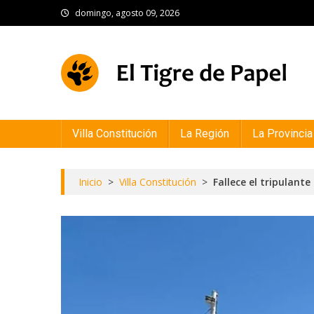
Skip
domingo, agosto 09, 2026
to
content
El Tigre de Papel
Portal de noticias
Villa Constitución
La Región
La Provincia
Inicio
>
Villa Constitución
>
Fallece el tripulant