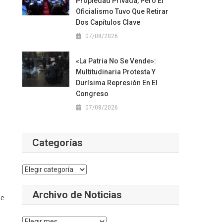
Propiedad Privada, Pero El
Oficialismo Tuvo Que Retirar
Dos Capítulos Clave
07/08/2026
«La Patria No Se Vende»:
Multitudinaria Protesta Y
Durísima Represión En El
Congreso
07/08/2026
Categorías
Categorías
Archivo de Noticias
se
Archivo