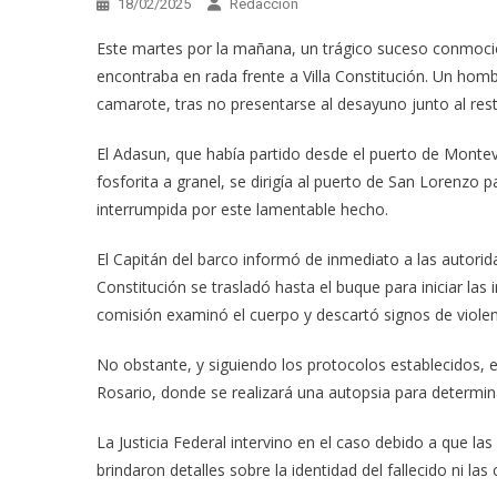
18/02/2025
Redacción
Este martes por la mañana, un trágico suceso conmocion
encontraba en rada frente a Villa Constitución. Un hombr
camarote, tras no presentarse al desayuno junto al resto
El Adasun, que había partido desde el puerto de Monte
fosforita a granel, se dirigía al puerto de San Lorenzo 
interrumpida por este lamentable hecho.
El Capitán del barco informó de inmediato a las autorida
Constitución se trasladó hasta el buque para iniciar la
comisión examinó el cuerpo y descartó signos de violen
No obstante, y siguiendo los protocolos establecidos, e
Rosario, donde se realizará una autopsia para determin
La Justicia Federal intervino en el caso debido a que la
brindaron detalles sobre la identidad del fallecido ni las