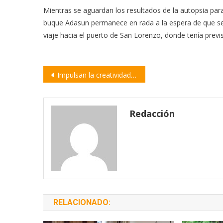
Mientras se aguardan los resultados de la autopsia para
buque Adasun permanece en rada a la espera de que se 
viaje hacia el puerto de San Lorenzo, donde tenía prev
Navegación
Impulsan la creatividad juvenil con una nueva edición del programa que financia proyectos comunitarios
de
entradas
Redacción
RELACIONADO: