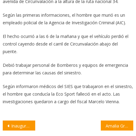
avenida de Circunvalación a la altura de la ruta nacional 34.
Según las primeras informaciones, el hombre que murió es un
empleado policial de la Agencia de Investigación Criminal (AIC).
El hecho ocurrió a las 6 de la mañana y que el vehículo perdió el
control cayendo desde el carril de Circunvalación abajo del
puente.
Debió trabajar personal de Bomberos y equipos de emergencia
para determinar las causas del siniestro.
Según informaron médicos del SIES que trabajaron en el siniestro,
el hombre que conducía la Eco Sport falleció en el acto. Las
investigaciones quedaron a cargo del fiscal Marcelo Vienna.
Navegación
Inauguraron la ampliación del edificio del Centro de Salud «Eva Perón»
Amalia Granata apuntó contra Perotti y pidió “enviar el Ejército a Rosario”
de