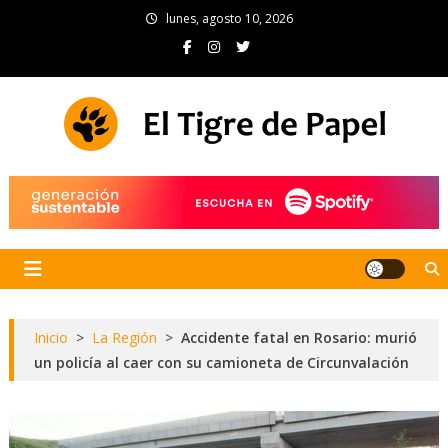
Skip
lunes, agosto 10, 2026
to
content
El Tigre de Papel
Portal de noticias
Inicio
>
La Región
>
Accidente fatal en Rosario: murió
un policía al caer con su camioneta de Circunvalación