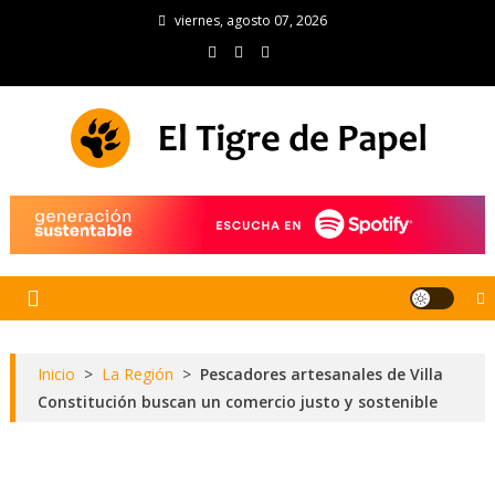
Skip
viernes, agosto 07, 2026
to
content
El Tigre de Papel
Portal de noticias
Inicio
>
La Región
>
Pescadores artesanales de Villa
Constitución buscan un comercio justo y sostenible