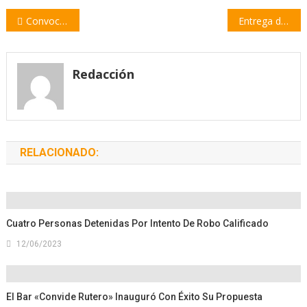
Navegación
Convocan a una nueva jornada de limpieza de la costa en Villa Constitución
Entrega de remeras por la Concientización sobre el Cáncer de Mama
de
entradas
Redacción
RELACIONADO:
Cuatro Personas Detenidas Por Intento De Robo Calificado
12/06/2023
El Bar «Convide Rutero» Inauguró Con Éxito Su Propuesta