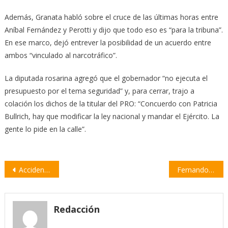
Además, Granata habló sobre el cruce de las últimas horas entre
Aníbal Fernández y Perotti y dijo que todo eso es “para la tribuna”.
En ese marco, dejó entrever la posibilidad de un acuerdo entre
ambos “vinculado al narcotráfico”.
La diputada rosarina agregó que el gobernador “no ejecuta el
presupuesto por el tema seguridad” y, para cerrar, trajo a
colación los dichos de la titular del PRO: “Concuerdo con Patricia
Bullrich, hay que modificar la ley nacional y mandar el Ejército. La
gente lo pide en la calle”.
Navegación
Accidente fatal en Rosario: murió un policía al caer con su camioneta de Circunvalación
Fernando Mazziotta: “Lamentamos que Nación se corra de su responsabilidad de combatir el narcotráfico”
de
entradas
Redacción