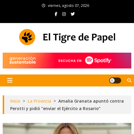
Skip
viernes, agosto 07, 2026
to
content
El Tigre de Papel
Portal de noticias
Inicio
>
La Provincia
>
Amalia Granata apuntó contra
Perotti y pidió “enviar el Ejército a Rosario”