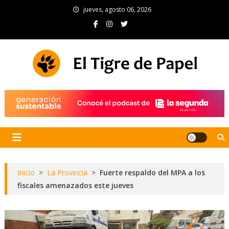
Skip
jueves, agosto 06, 2026
to
content
El Tigre de Papel
Portal de noticias
Inicio
>
La Provincia
>
Fuerte respaldo del MPA a los
fiscales amenazados este jueves