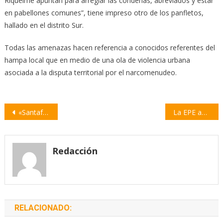
Riquelme apuntan para arreglar las condenas, abreviados y estar
en pabellones comunes”, tiene impreso otro de los panfletos,
hallado en el distrito Sur.
Todas las amenazas hacen referencia a conocidos referentes del
hampa local que en medio de una ola de violencia urbana
asociada a la disputa territorial por el narcomenudeo.
Navegación
«Santafesinazo» de Orlando Veracruz y Diego Zalazar en el Auditorio de la UOM
La EPE anunció el nuevo cuadro tarifario tras la quita de subsidios
de
entradas
Redacción
RELACIONADO: