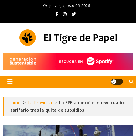
Skip
jueves, agosto 06, 2026
to
content
El Tigre de Papel
Portal de noticias
Inicio
>
La Provincia
>
La EPE anunció el nuevo cuadro
tarifario tras la quita de subsidios