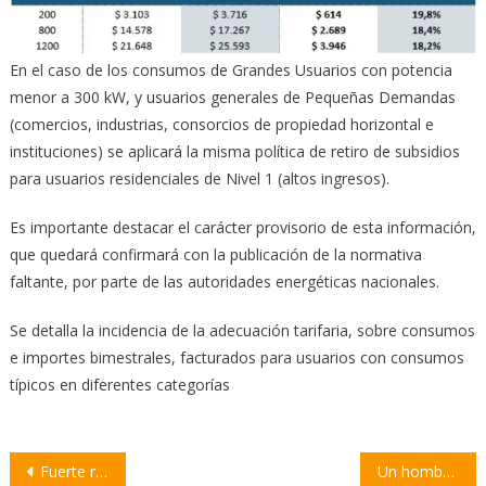
En el caso de los consumos de Grandes Usuarios con potencia
menor a 300 kW, y usuarios generales de Pequeñas Demandas
(comercios, industrias, consorcios de propiedad horizontal e
instituciones) se aplicará la misma política de retiro de subsidios
para usuarios residenciales de Nivel 1 (altos ingresos).
Es importante destacar el carácter provisorio de esta información,
que quedará confirmará con la publicación de la normativa
faltante, por parte de las autoridades energéticas nacionales.
Se detalla la incidencia de la adecuación tarifaria, sobre consumos
e importes bimestrales, facturados para usuarios con consumos
típicos en diferentes categorías
Navegación
Fuerte respaldo del MPA a los fiscales amenazados este jueves
Un hombre intentó asesinar a Cristina Fernández de Kirchner