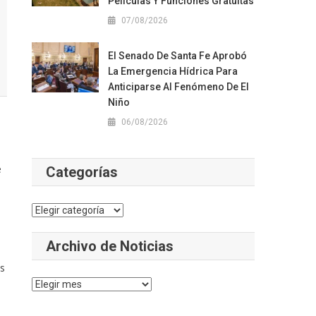
Películas Y Funciones Gratuitas
07/08/2026
El Senado De Santa Fe Aprobó
La Emergencia Hídrica Para
Anticiparse Al Fenómeno De El
Niño
06/08/2026
e
Categorías
Categorías
Archivo de Noticias
es
Archivo
de