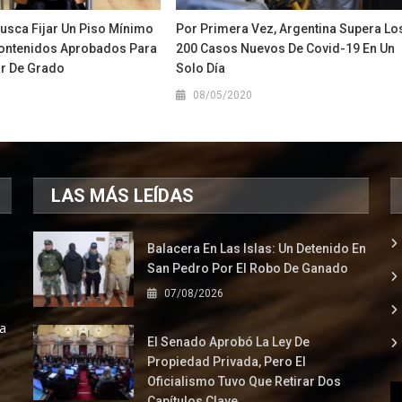
usca Fijar Un Piso Mínimo
Por Primera Vez, Argentina Supera Lo
ontenidos Aprobados Para
200 Casos Nuevos De Covid-19 En Un
r De Grado
Solo Día
1
08/05/2020
LAS MÁS LEÍDAS
Balacera En Las Islas: Un Detenido En
San Pedro Por El Robo De Ganado
07/08/2026
la
El Senado Aprobó La Ley De
Propiedad Privada, Pero El
Oficialismo Tuvo Que Retirar Dos
Capítulos Clave