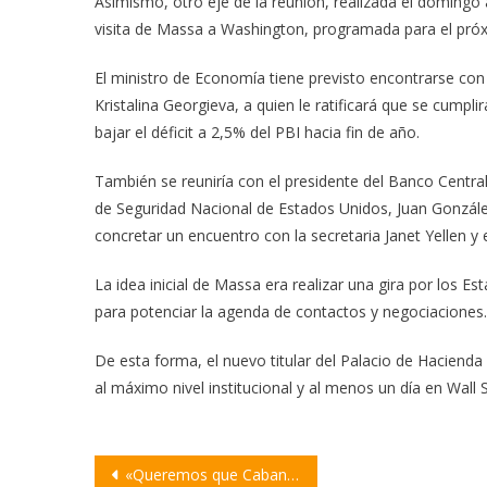
Asimismo, otro eje de la reunión, realizada el domingo 
visita de Massa a Washington, programada para el pró
El ministro de Economía tiene previsto encontrarse con 
Kristalina Georgieva, a quien le ratificará que se cumpl
bajar el déficit a 2,5% del PBI hacia fin de año.
También se reuniría con el presidente del Banco Central
de Seguridad Nacional de Estados Unidos, Juan Gonzál
concretar un encuentro con la secretaria Janet Yellen y 
La idea inicial de Massa era realizar una gira por los Est
para potenciar la agenda de contactos y negociaciones.
De esta forma, el nuevo titular del Palacio de Haciend
al máximo nivel institucional y al menos un día en Wall S
Navegación
«Queremos que Cabandie y Bordet expliquen qué están haciendo para combatir los incendios»