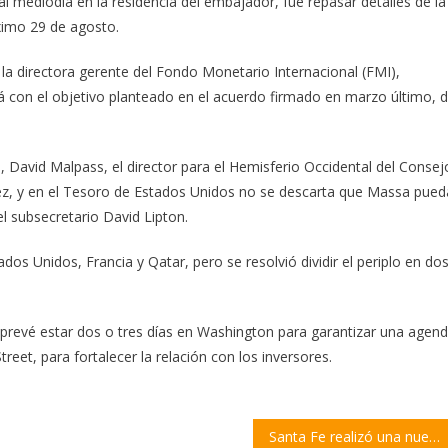
al mediodía en la residencia del embajador, fue repasar detalles de la
ximo 29 de agosto.
la directora gerente del Fondo Monetario Internacional (FMI),
irá con el objetivo planteado en el acuerdo firmado en marzo último, 
, David Malpass, el director para el Hemisferio Occidental del Consej
ez, y en el Tesoro de Estados Unidos no se descarta que Massa pued
el subsecretario David Lipton.
ados Unidos, Francia y Qatar, pero se resolvió dividir el periplo en dos
a prevé estar dos o tres días en Washington para garantizar una agen
treet, para fortalecer la relación con los inversores.
Santa Fe realizó una nueva presentación en la Justicia Federal por los incendios en las islas