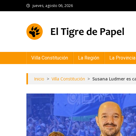
Skip
jueves, agosto 06, 2026
to
content
El Tigre de Papel
Portal de noticias
Villa Constitución
La Región
La Provincia
Inicio
>
Villa Constitución
>
Susana Ludmer es ca