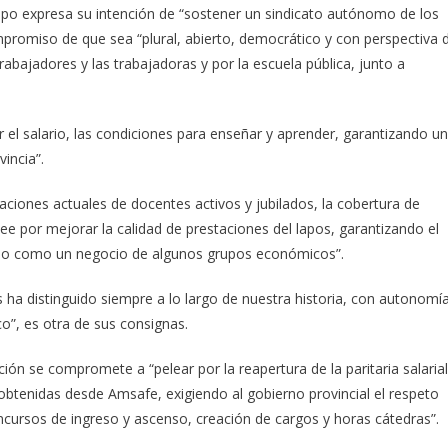
upo expresa su intención de “sostener un sindicato autónomo de los
mpromiso de que sea “plural, abierto, democrático y con perspectiva 
abajadores y las trabajadoras y por la escuela pública, junto a
r el salario, las condiciones para enseñar y aprender, garantizando un
incia”.
iones actuales de docentes activos y jubilados, la cobertura de
ee por mejorar la calidad de prestaciones del lapos, garantizando el
 no como un negocio de algunos grupos económicos”.
s ha distinguido siempre a lo largo de nuestra historia, con autonomí
o”, es otra de sus consignas.
ción se compromete a “pelear por la reapertura de la paritaria salarial
 obtenidas desde Amsafe, exigiendo al gobierno provincial el respeto
concursos de ingreso y ascenso, creación de cargos y horas cátedras”.