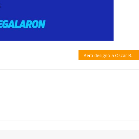
Berti designó a Oscar Bardey como Director de Vecinales