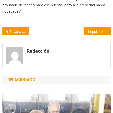
hay nadie delineado para ese puesto, pero a la brevedad habrá
novedades”.
Navegación
Susana Ludmer es candidata a Secretaria General Adjunta de Amsafe Provincial
Imputaron al hombre acusado de obtener 400 mil pesos clonando tarjetas
de
entradas
Redacción
RELACIONADO: