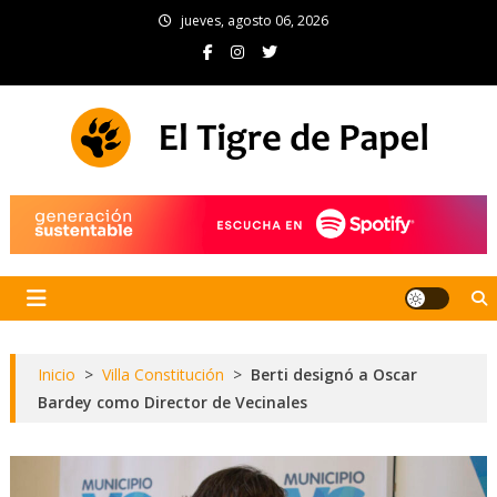
Skip
jueves, agosto 06, 2026
to
content
El Tigre de Papel
Portal de noticias
Inicio
>
Villa Constitución
>
Berti designó a Oscar
Bardey como Director de Vecinales