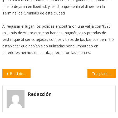
que lo dejaran en libertad, y les dijo que tenía el dinero en la
Terminal de Ómnibus de esta ciudad.
Al requisar el lugar, los policías encontraron una valija con $396
mil, más de 50 tarjetas con bandas magnéticas y prendas de
vestir, que al ser cotejadas con los videos de los bancos permitió
establecer que habían sido utilizadas por el imputado en
anteriores hechos de estafa, precisaron las fuentes.
Navegación
Berti designó a Oscar Bardey como Director de Vecinales
Trasplante de órganos: «No existe una lista de espera sino una base de datos»
de
entradas
Redacción