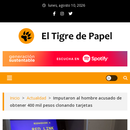
Skip
lunes, agosto 10, 2026
to
content
El Tigre de Papel
Portal de noticias
Inicio
>
Actualidad
>
Imputaron al hombre acusado de
obtener 400 mil pesos clonando tarjetas