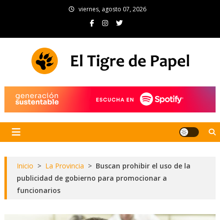
Skip
viernes, agosto 07, 2026
to
content
El Tigre de Papel
Portal de noticias
Inicio
>
La Provincia
>
Buscan prohibir el uso de la
publicidad de gobierno para promocionar a
funcionarios