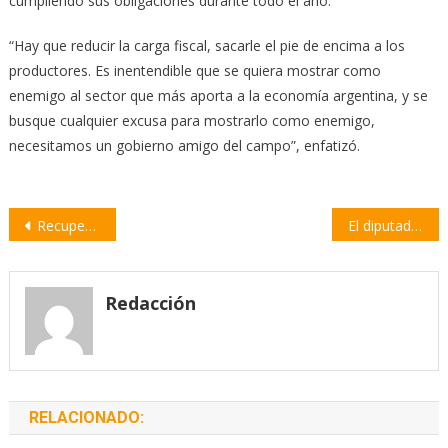
cumpliendo sus obligaciones durante todo el año.
“Hay que reducir la carga fiscal, sacarle el pie de encima a los
productores. Es inentendible que se quiera mostrar como
enemigo al sector que más aporta a la economía argentina, y se
busque cualquier excusa para mostrarlo como enemigo,
necesitamos un gobierno amigo del campo”, enfatizó.
Navegación
Recuperan móviles policiales para las comisarías de Cañada Rica y Pavón
El diputado Marcos Cleri se reunió con Bomberos Voluntarios de nuestra región
de
entradas
Redacción
RELACIONADO: