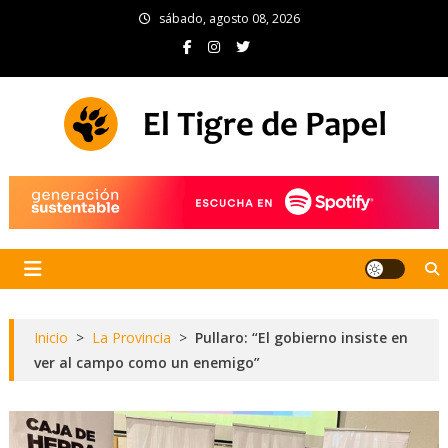
Skip
sábado, agosto 08, 2026
to
content
El Tigre de Papel
Portal de noticias
Inicio
>
La Provincia
>
Pullaro: “El gobierno insiste en
ver al campo como un enemigo”