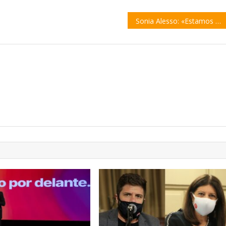
Sonia Alesso: «Estamos muy preocupados por la segunda ola de contagios»