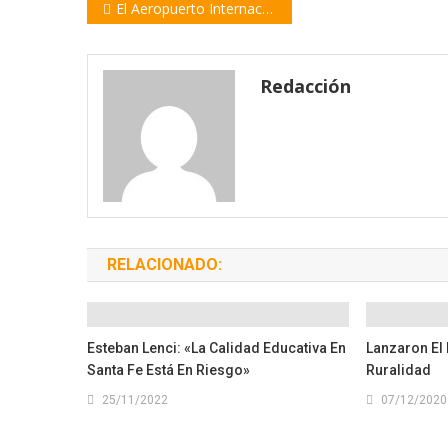
Navegación
El Aeropuerto Internacional de Rosario vuelve a tener actividad
de
entradas
Redacción
RELACIONADO:
Esteban Lenci: «La Calidad Educativa En
Lanzaron El
Santa Fe Está En Riesgo»
Ruralidad
25/11/2022
07/12/2020