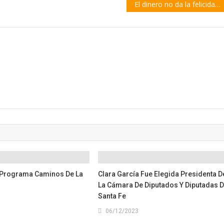
El dinero no da la felicidad | por Julio Rodríguez
 Programa Caminos De La
Clara García Fue Elegida Presidenta D
La Cámara De Diputados Y Diputadas 
Santa Fe
06/12/2023