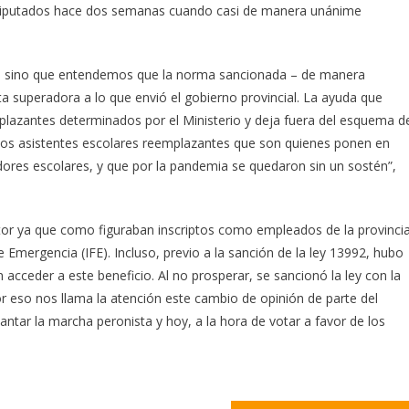
y Diputados hace dos semanas cuando casi de manera unánime
, sino que entendemos que la norma sancionada – de manera
superadora a lo que envió el gobierno provincial. La ayuda que
lazantes determinados por el Ministerio y deja fuera del esquema d
 los asistentes escolares reemplazantes que son quienes ponen en
dores escolares, y que por la pandemia se quedaron sin un sostén”,
ctor ya que como figuraban inscriptos como empleados de la provincia
e Emergencia (IFE). Incluso, previo a la sanción de la ley 13992, hubo
n acceder a este beneficio. Al no prosperar, se sancionó la ley con la
 eso nos llama la atención este cambio de opinión de parte del
cantar la marcha peronista y hoy, a la hora de votar a favor de los