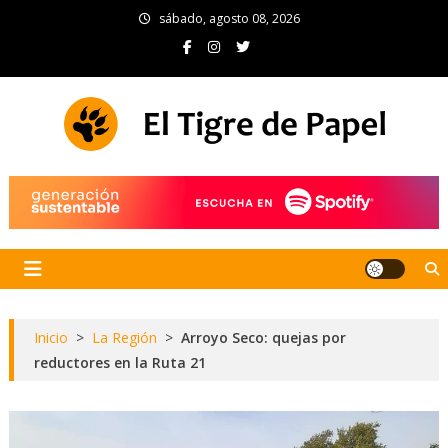
Skip
sábado, agosto 08, 2026
to
content
El Tigre de Papel
Portal de noticias
Inicio
>
La Región
>
Arroyo Seco: quejas por
reductores en la Ruta 21