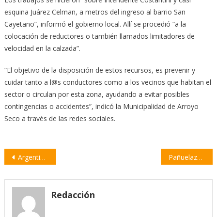
esquina Juárez Celman, a metros del ingreso al barrio San
Cayetano”, informó el gobierno local. Allí se procedió “a la
colocación de reductores o también llamados limitadores de
velocidad en la calzada”.
“El objetivo de la disposición de estos recursos, es prevenir y
cuidar tanto a l@s conductores como a los vecinos que habitan el
sector o circulan por esta zona, ayudando a evitar posibles
contingencias o accidentes”, indicó la Municipalidad de Arroyo
Seco a través de las redes sociales.
Navegación
Argentina: La toma de tierras, la otra Guernica | por Silvio Schachter
Pañuelazo virtual para reclamar la legalización del aborto
de
entradas
Redacción