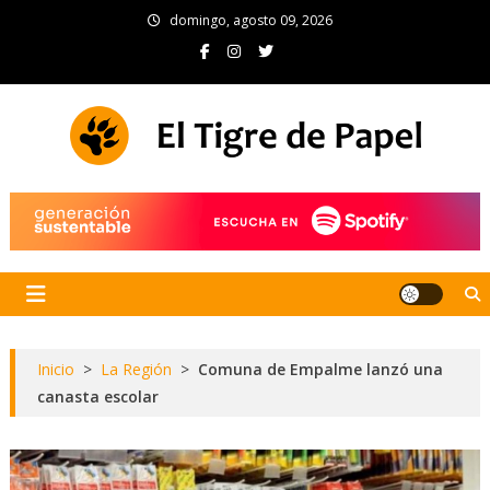
Skip
domingo, agosto 09, 2026
to
content
El Tigre de Papel
Portal de noticias
Inicio
>
La Región
>
Comuna de Empalme lanzó una
canasta escolar