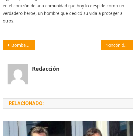
en el corazón de una comunidad que hoy lo despide como un
verdadero héroe, un hombre que dedicó su vida a proteger a
otros.
Navegación
Bomberos de Empalme presentaron nuevos equipos y celebraron el cierre de su Semana
“Rincón del Pinar”: Un nuevo espacio recreativo y deportivo en la Ruta 90
de
entradas
Redacción
RELACIONADO: