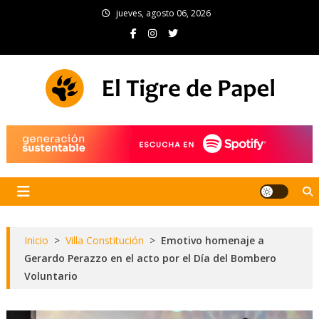
Skip
jueves, agosto 06, 2026
to
content
El Tigre de Papel
Portal de noticias
Inicio
>
Villa Constitución
>
Emotivo homenaje a
Gerardo Perazzo en el acto por el Día del Bombero
Voluntario