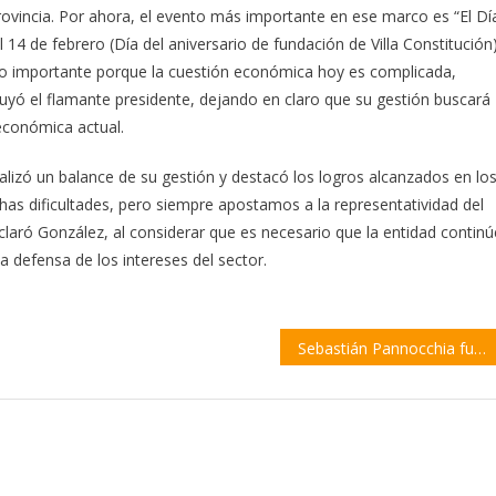
ovincia. Por ahora, el evento más importante en ese marco es “El Dí
4 de febrero (Día del aniversario de fundación de Villa Constitución)
afío importante porque la cuestión económica hoy es complicada,
luyó el flamante presidente, dejando en claro que su gestión buscará
 económica actual.
ealizó un balance de su gestión y destacó los logros alcanzados en lo
has dificultades, pero siempre apostamos a la representatividad del
declaró González, al considerar que es necesario que la entidad continú
la defensa de los intereses del sector.
Sebastián Pannocchia fue reelecto como presidente de Cidecon por dos años más