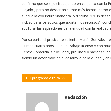
confirmó que se sigue trabajando en conjunto con la Pr
Elegido”, pero no descartan sumar más fechas, como el 1
aunque la coyuntura financiera lo dificulta. “Es un des
incluso para los socios que aportan los recursos”, conc
equilibrar las aspiraciones de la entidad con la realidad
Por su parte, el presidente saliente, Martín González, r
últimos cuatro años. “Fue un trabajo intenso y con muc
Centro Comercial a nivel local, provincial y nacional”, 
siendo un actor clave en el desarrollo de la ciudad y en 
Navegación
El programa cultural «Vuelos Imaginarios» llega este sábado a J. B. Molina
de
entradas
Redacción