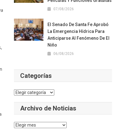
Películas Y Funciones Gratuitas
07/08/2026
va
El Senado De Santa Fe Aprobó
La Emergencia Hídrica Para
Anticiparse Al Fenómeno De El
Niño
s,
06/08/2026
un
Categorías
Categorías
Archivo de Noticias
a
Archivo
de