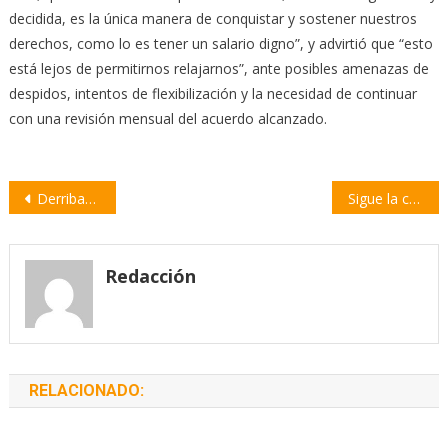
decidida, es la única manera de conquistar y sostener nuestros
derechos, como lo es tener un salario digno”, y advirtió que “esto
está lejos de permitirnos relajarnos”, ante posibles amenazas de
despidos, intentos de flexibilización y la necesidad de continuar
con una revisión mensual del acuerdo alcanzado.
Navegación
Derriban otro búnker de drogas en Villa Constitución bajo la Ley de Microtráfico
Sigue la campaña gratuita de vacunación antirrábica en los barrios
de
entradas
Redacción
RELACIONADO: