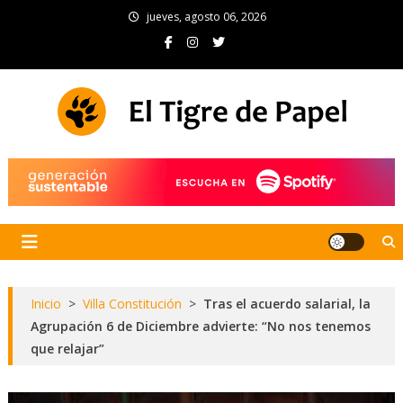
Skip
jueves, agosto 06, 2026
to
content
El Tigre de Papel
Portal de noticias
Inicio
>
Villa Constitución
>
Tras el acuerdo salarial, la
Agrupación 6 de Diciembre advierte: “No nos tenemos
que relajar”