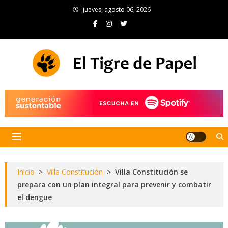
Skip
jueves, agosto 06, 2026
to
content
El Tigre de Papel
Portal de noticias
Inicio
>
Villa Constitución
>
Villa Constitución se
prepara con un plan integral para prevenir y combatir
el dengue