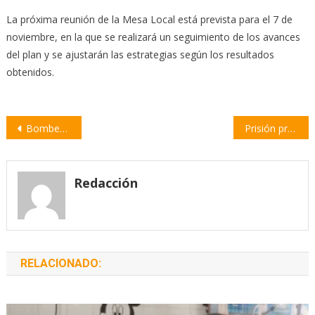
La próxima reunión de la Mesa Local está prevista para el 7 de
noviembre, en la que se realizará un seguimiento de los avances
del plan y se ajustarán las estrategias según los resultados
obtenidos.
Navegación
Bomberos Voluntarios: exitosa participación de Empalme en el Encuentro Provincial de Cadetes
Prisión preventiva para joven acusado de robo y hurto en Villa Constitución
de
entradas
Redacción
RELACIONADO: