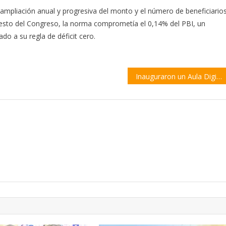
 ampliación anual y progresiva del monto y el número de beneficiario
puesto del Congreso, la norma comprometía el 0,14% del PBI, un
do a su regla de déficit cero.
Inauguraron un Aula Digital en Vera para cursar estudios terciarios de manera virtual