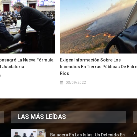
onsagró La Nueva Fórmula
Exigen Información Sobre Los
 Jubilatoria
Incendios En Tierras Públicas De Entr
Ríos
0
03/09/2022
LAS MÁS LEÍDAS
Balacera En Las Islas: Un Detenido En