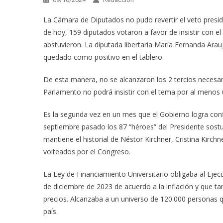
La Cámara de Diputados no pudo revertir el veto preside
de hoy, 159 diputados votaron a favor de insistir con e
abstuvieron. La diputada libertaria María Fernanda Arauj
quedado como positivo en el tablero.
De esta manera, no se alcanzaron los 2 tercios necesario
Parlamento no podrá insistir con el tema por al menos 
Es la segunda vez en un mes que el Gobierno logra conf
septiembre pasado los 87 “héroes” del Presidente sostuv
mantiene el historial de Néstor Kirchner, Cristina Kirc
volteados por el Congreso.
La Ley de Financiamiento Universitario obligaba al Ejec
de diciembre de 2023 de acuerdo a la inflación y que 
precios. Alcanzaba a un universo de 120.000 personas q
país.