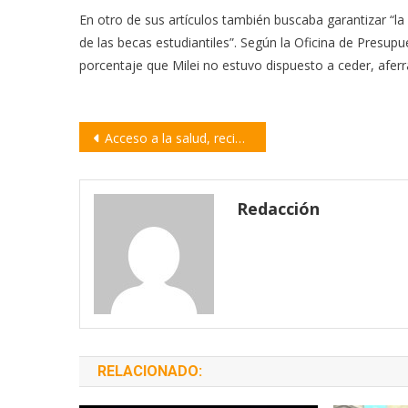
En otro de sus artículos también buscaba garantizar “la
de las becas estudiantiles”. Según la Oficina de Presu
porcentaje que Milei no estuvo dispuesto a ceder, aferra
Navegación
Acceso a la salud, reciclado y mejoras barriales: el compromiso de la Vecinal 25 de Mayo
de
entradas
Redacción
RELACIONADO: