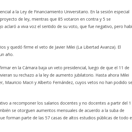
ncial a la Ley de Financiamiento Universitario. En la sesión especial
l proyecto de ley, mientras que 85 votaron en contra y 5 se
o aclaró a viva voz el sentido de su voto, que fue negativo, pero hab
s y quedó firme el veto de Javier Milei (La Libertad Avanza). El
un año.
irmar en la Cámara baja un veto presidencial, luego de que el 11 de
ieran su rechazo a la ley de aumento jubilatorio. Hasta ahora Milei
hner, Mauricio Macri y Alberto Fernández, cuyos vetos no han podido s
utivo a recomponer los salarios docentes y no docentes a partir del 1
también se otorguen aumentos mensuales de acuerdo a la suba de
ue forman parte de las 57 casas de altos estudios públicas de todo e