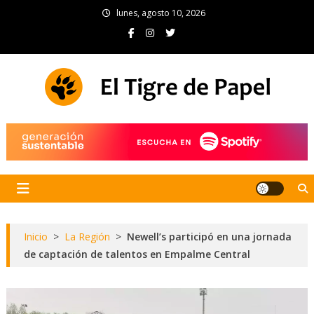
Skip
lunes, agosto 10, 2026
to
content
El Tigre de Papel
Portal de noticias
Inicio
>
La Región
>
Newell’s participó en una jornada
de captación de talentos en Empalme Central