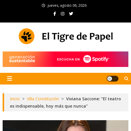
Skip
jueves, agosto 06, 2026
to
content
El Tigre de Papel
Portal de noticias
Inicio
>
Villa Constitución
>
Viviana Saccone: “El teatro
es indispensable, hoy más que nunca”