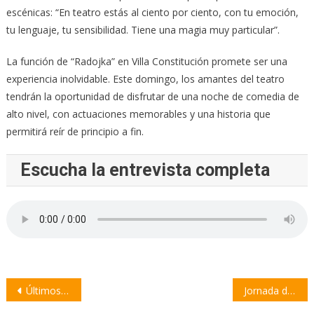
escénicas: “En teatro estás al ciento por ciento, con tu emoción,
tu lenguaje, tu sensibilidad. Tiene una magia muy particular”.
La función de “Radojka” en Villa Constitución promete ser una
experiencia inolvidable. Este domingo, los amantes del teatro
tendrán la oportunidad de disfrutar de una noche de comedia de
alto nivel, con actuaciones memorables y una historia que
permitirá reír de principio a fin.
Escucha la entrevista completa
Navegación
Últimos días del crédito Nido: hay más de 30 mil inscriptos
Jornada de plantación de árboles en Villa Rugby Club
de