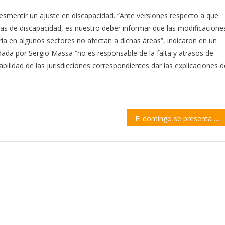
desmentir un ajuste en discapacidad. “Ante versiones respecto a que
eas de discapacidad, es nuestro deber informar que las modificacione
a en algunos sectores no afectan a dichas áreas”, indicaron en un
da por Sergio Massa “no es responsable de la falta y atrasos de
lidad de las jurisdicciones correspondientes dar las explicaciones d
El domingo se presenta «Divino divorcio», con Rodolfo Ranni y Jessica Schultz