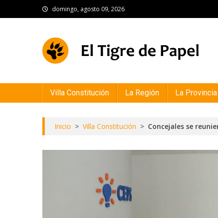
Skip
domingo, agosto 09, 2026
to
content
El Tigre de Papel
Portal de noticias
Villa Constitución
La Región
La Provincia
Inicio
>
Villa Constitución
>
Concejales se reunie