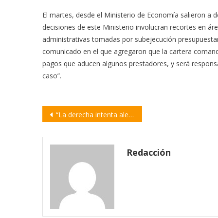
El martes, desde el Ministerio de Economía salieron a 
decisiones de este Ministerio involucran recortes en ár
administrativas tomadas por subejecución presupuestari
comunicado en el que agregaron que la cartera comanda
pagos que aducen algunos prestadores, y será responsabi
caso”.
Navegación
“La derecha intenta aleccionar al movimiento peronista y someter al pueblo al hambre y la miseria”
de
entradas
Redacción