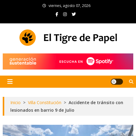
Skip
viernes, agosto 07, 2026
to
content
El Tigre de Papel
Portal de noticias
Inicio
>
Villa Constitución
>
Accidente de tránsito con
lesionados en barrio 9 de Julio