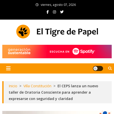
Skip
viernes, agosto 07, 2026
to
content
El Tigre de Papel
Portal de noticias
Inicio
>
Villa Constitución
>
El CEPS lanza un nuevo
taller de Oratoria Consciente para aprender a
expresarse con seguridad y claridad