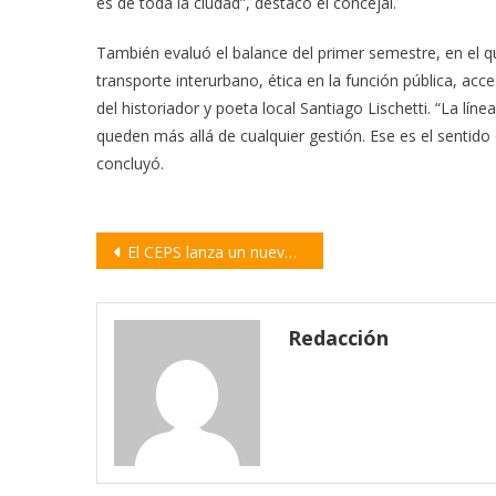
es de toda la ciudad”, destacó el concejal.
También evaluó el balance del primer semestre, en el qu
transporte interurbano, ética en la función pública, acce
del historiador y poeta local Santiago Lischetti. “La lín
queden más allá de cualquier gestión. Ese es el sentido
concluyó.
Navegación
El CEPS lanza un nuevo taller de Oratoria Consciente para aprender a expresarse con seguridad y claridad
de
entradas
Redacción