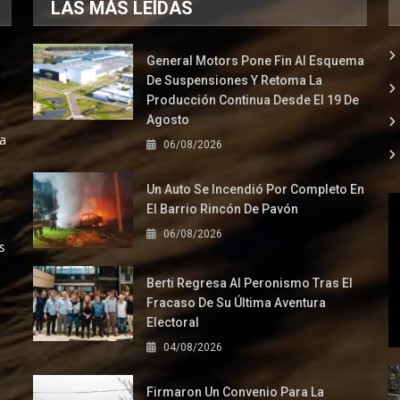
LAS MÁS LEÍDAS
General Motors Pone Fin Al Esquema
De Suspensiones Y Retoma La
Producción Continua Desde El 19 De
Agosto
la
06/08/2026
Un Auto Se Incendió Por Completo En
El Barrio Rincón De Pavón
06/08/2026
s
Berti Regresa Al Peronismo Tras El
Fracaso De Su Última Aventura
Electoral
04/08/2026
Firmaron Un Convenio Para La