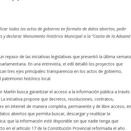
licar todos los actos de gobierno en formato de datos abiertos, pedir
les y declarar Monumento Histórico Municipal a la “Casita de la Aduana”
un repaso de las iniciativas legislativas que presentó la última semana
parlamentaria. En una entrevista, el edil detalló los proyectos que
n tres ejes principales: transparencia en los actos de gobierno,
 patrimonio histórico local.
Martín busca garantizar el acceso a la información pública a través
. La iniciativa propone que decretos, resoluciones, contratos,
bles en internet de manera completa, permanente y de libre acceso, e
atos abiertos que permita buscar, descargar y reutilizar la
ca: que la información esté disponible sin que nadie tenga que
cto en el artículo 17 de la Constitución Provincial reformada el año