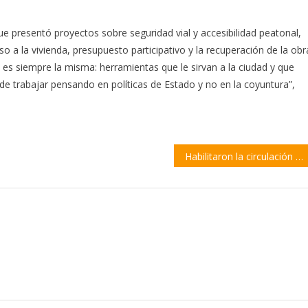
e presentó proyectos sobre seguridad vial y accesibilidad peatonal,
so a la vivienda, presupuesto participativo y la recuperación de la obr
ea es siempre la misma: herramientas que le sirvan a la ciudad y que
 de trabajar pensando en políticas de Estado y no en la coyuntura”,
Habilitaron la circulación por calle Acevedo en el tramo entre Islas Malvinas y Teniente Ramos