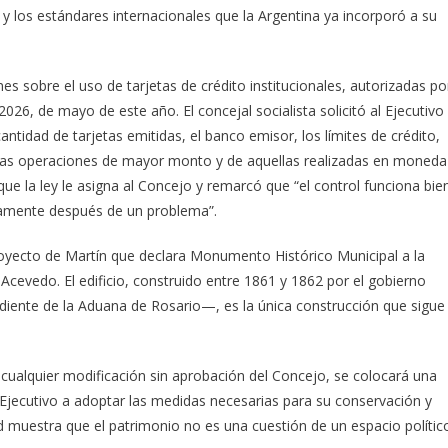
y los estándares internacionales que la Argentina ya incorporó a su
 sobre el uso de tarjetas de crédito institucionales, autorizadas po
026, de mayo de este año. El concejal socialista solicitó al Ejecutivo
antidad de tarjetas emitidas, el banco emisor, los límites de crédito,
 de las operaciones de mayor monto y de aquellas realizadas en moneda
ol que la ley le asigna al Concejo y remarcó que “el control funciona bie
olamente después de un problema”.
royecto de Martín que declara Monumento Histórico Municipal a la
 Acevedo. El edificio, construido entre 1861 y 1862 por el gobierno
iente de la Aduana de Rosario—, es la única construcción que sigue
 cualquier modificación sin aprobación del Concejo, se colocará una
al Ejecutivo a adoptar las medidas necesarias para su conservación y
 muestra que el patrimonio no es una cuestión de un espacio polític