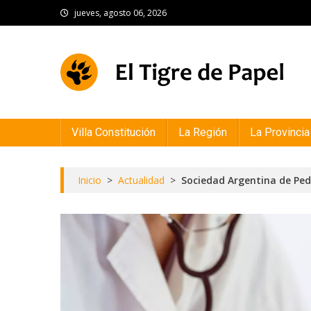
Skip
jueves, agosto 06, 2026
to
content
El Tigre de Papel
Portal de noticias
Villa Constitución
La Región
La Provincia
Inicio
>
Actualidad
>
Sociedad Argentina de Pedia