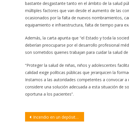
bastante desgastante tanto en el ámbito de la salud pú
múltiples factores que van desde el aumento de las con
ocasionados por la falta de nuevos nombramientos, ca
equipamiento e infraestructura, falta de tiempo para 
Además, la carta apunta que “el Estado y toda la socied
deberían preocuparse por el desarrollo profesional méd
son sometidos quienes trabajan para cuidar la salud de
“Proteger la salud de niñas, niños y adolescentes facil
calidad exige políticas públicas que jerarquicen la forma
Instamos a las autoridades competentes a convocar a u
considere una solución adecuada a esta situación de so
oportuna a los pacientes”.
Navegación
Incendio en un depósito de residuos industriales en Puerto Gral. San Martín
de