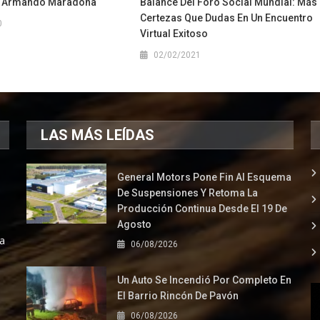
o Armando Maradona
Balance Del Foro Social Mundial: Más
Certezas Que Dudas En Un Encuentro
0
Virtual Exitoso
02/02/2021
LAS MÁS LEÍDAS
General Motors Pone Fin Al Esquema
De Suspensiones Y Retoma La
Producción Continua Desde El 19 De
Agosto
la
06/08/2026
Un Auto Se Incendió Por Completo En
El Barrio Rincón De Pavón
06/08/2026