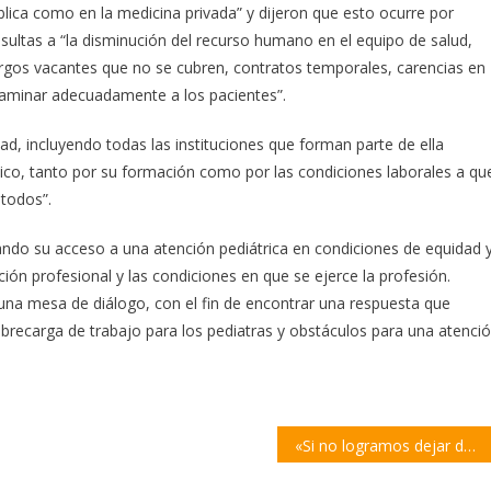
blica como en la medicina privada” y dijeron que esto ocurre por
sultas a “la disminución del recurso humano en el equipo de salud,
rgos vacantes que no se cubren, contratos temporales, carencias en
examinar adecuadamente a los pacientes”.
ad, incluyendo todas las instituciones que forman parte de ella
ico, tanto por su formación como por las condiciones laborales a qu
 todos”.
itando su acceso a una atención pediátrica en condiciones de equidad 
ción profesional y las condiciones en que se ejerce la profesión.
na mesa de diálogo, con el fin de encontrar una respuesta que
brecarga de trabajo para los pediatras y obstáculos para una atenci
«Si no logramos dejar de lado el programa del FMI, va a ser imposible pagar la deuda»