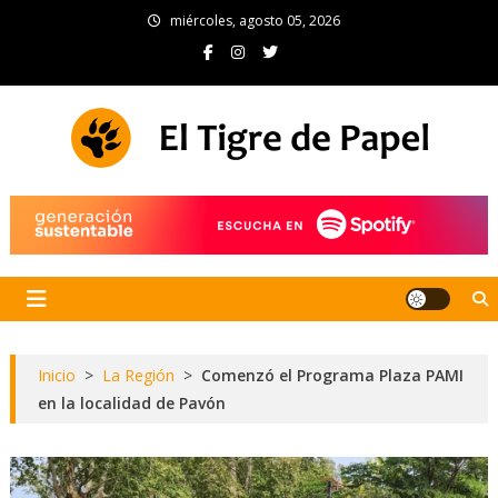
Skip
miércoles, agosto 05, 2026
to
content
El Tigre de Papel
Portal de noticias
Inicio
>
La Región
>
Comenzó el Programa Plaza PAMI
en la localidad de Pavón