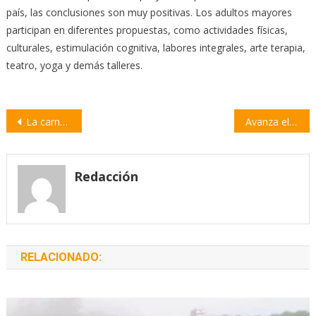
país, las conclusiones son muy positivas. Los adultos mayores
participan en diferentes propuestas, como actividades físicas,
culturales, estimulación cognitiva, labores integrales, arte terapia,
teatro, yoga y demás talleres.
Navegación
La carne vacuna aumentó más del 30 por ciento en febrero
Avanza el proyecto de integración en los barrios Santa Teresita y Prefectura
de
entradas
Redacción
RELACIONADO: