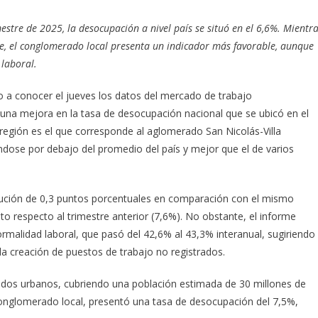
estre de 2025, la desocupación a nivel país se situó en el 6,6%. Mientr
ce, el conglomerado local presenta un indicador más favorable, aunque
 laboral.
io a conocer el jueves los datos del mercado de trabajo
o una mejora en la tasa de desocupación nacional que se ubicó en el
región es el que corresponde al aglomerado San Nicolás-Villa
ándose por debajo del promedio del país y mejor que el de varios
minución de 0,3 puntos porcentuales en comparación con el mismo
o respecto al trimestre anterior (7,6%). No obstante, el informe
ormalidad laboral, que pasó del 42,6% al 43,3% interanual, sugiriendo
la creación de puestos de trabajo no registrados.
ados urbanos, cubriendo una población estimada de 30 millones de
onglomerado local, presentó una tasa de desocupación del 7,5%,