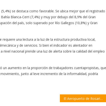
n (5,4%) se destaca como favorable. Se ubica mejor que el registrado
, Bahía Blanca-Cerri (7,4%) y muy por debajo del 8,9% del Gran
pación del país, solo superado por Río Gallegos (10,8%) y Gran
 requiere una lectura a la luz de la estructura productiva local,
lmecánica y de servicios. Si bien el indicador es alentador en
a nivel nacional prende una luz de alerta sobre la calidad del empleo
ervó un aumento en la proporción de trabajadores cuentapropistas, qu
 movimiento, junto al leve incremento de la informalidad, podría
El Aeropuerto de Rosario sumará tres frecuencias directas por semana a Punta Cana