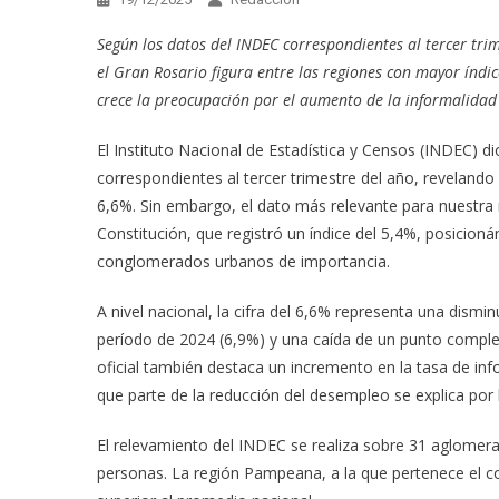
Según los datos del INDEC correspondientes al tercer trim
el Gran Rosario figura entre las regiones con mayor índi
crece la preocupación por el aumento de la informalidad
El Instituto Nacional de Estadística y Censos (INDEC) d
correspondientes al tercer trimestre del año, reveland
6,6%. Sin embargo, el dato más relevante para nuestra 
Constitución, que registró un índice del 5,4%, posicion
conglomerados urbanos de importancia.
A nivel nacional, la cifra del 6,6% representa una dis
período de 2024 (6,9%) y una caída de un punto complet
oficial también destaca un incremento en la tasa de inf
que parte de la reducción del desempleo se explica por 
El relevamiento del INDEC se realiza sobre 31 aglomer
personas. La región Pampeana, a la que pertenece el c