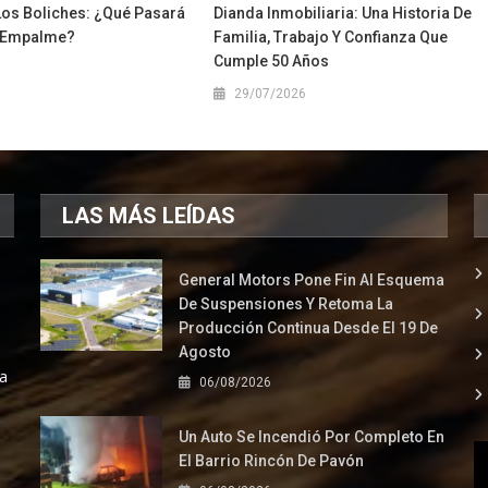
Los Boliches: ¿qué Pasará
Dianda Inmobiliaria: Una Historia De
En Empalme?
Familia, Trabajo Y Confianza Que
Cumple 50 Años
1
29/07/2026
LAS MÁS LEÍDAS
General Motors Pone Fin Al Esquema
De Suspensiones Y Retoma La
Producción Continua Desde El 19 De
Agosto
la
06/08/2026
Un Auto Se Incendió Por Completo En
El Barrio Rincón De Pavón