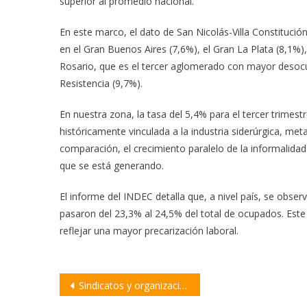
superior al promedio nacional.
En este marco, el dato de San Nicolás-Villa Constitució
en el Gran Buenos Aires (7,6%), el Gran La Plata (8,1%)
Rosario, que es el tercer aglomerado con mayor desocu
Resistencia (9,7%).
En nuestra zona, la tasa del 5,4% para el tercer trimestre
históricamente vinculada a la industria siderúrgica, meta
comparación, el crecimiento paralelo de la informalidad 
que se está generando.
El informe del INDEC detalla que, a nivel país, se obs
pasaron del 23,3% al 24,5% del total de ocupados. Este
reflejar una mayor precarización laboral.
Navegación
Sindicatos y organizaciones sociales marcharon en Rosario contra la reforma laboral
de