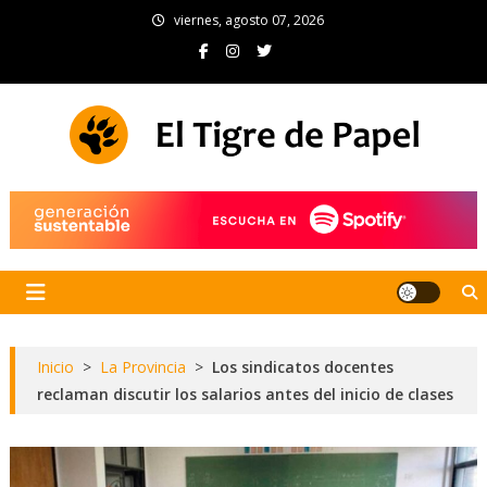
Skip
viernes, agosto 07, 2026
to
content
El Tigre de Papel
Portal de noticias
Inicio
>
La Provincia
>
Los sindicatos docentes
reclaman discutir los salarios antes del inicio de clases