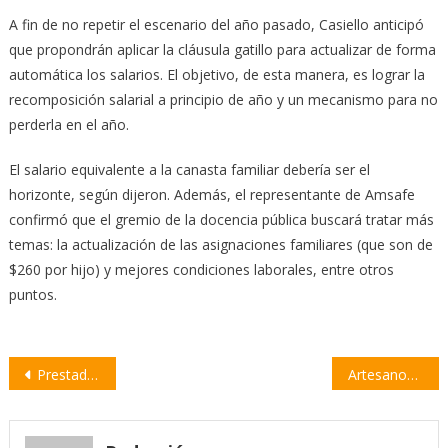
A fin de no repetir el escenario del año pasado, Casiello anticipó
que propondrán aplicar la cláusula gatillo para actualizar de forma
automática los salarios. El objetivo, de esta manera, es lograr la
recomposición salarial a principio de año y un mecanismo para no
perderla en el año.
El salario equivalente a la canasta familiar debería ser el
horizonte, según dijeron. Además, el representante de Amsafe
confirmó que el gremio de la docencia pública buscará tratar más
temas: la actualización de las asignaciones familiares (que son de
$260 por hijo) y mejores condiciones laborales, entre otros
puntos.
Navegación
Prestadores en discapacidad reclaman a IAPOS cobertura para 5 mil santafesinos
Artesanos santafesinos recibieron un incentivo económico de 200 mil pesos
de
entradas