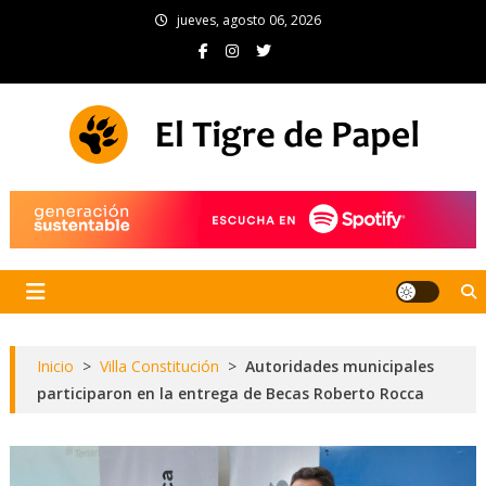
Skip
jueves, agosto 06, 2026
to
content
El Tigre de Papel
Portal de noticias
Inicio
>
Villa Constitución
>
Autoridades municipales
participaron en la entrega de Becas Roberto Rocca