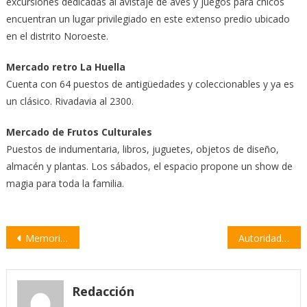
excursiones dedicadas al avistaje de aves y juegos para chicos
encuentran un lugar privilegiado en este extenso predio ubicado
en el distrito Noroeste.
Mercado retro La Huella
Cuenta con 64 puestos de antigüedades y coleccionables y ya es
un clásico. Rivadavia al 2300.
Mercado de Frutos Culturales
Puestos de indumentaria, libros, juguetes, objetos de diseño,
almacén y plantas. Los sábados, el espacio propone un show de
magia para toda la familia.
Navegación
Memoria, Verdad y Justicia: se realizó la audiencia preliminar para el juicio de la causa “Villazo”
Autoridades municipales participaron en la entrega de Becas Roberto Rocca
de
entradas
Redacción