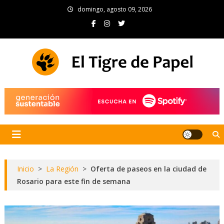
Skip
domingo, agosto 09, 2026
to
content
El Tigre de Papel
Portal de noticias
Inicio
>
La Región
>
Oferta de paseos en la ciudad de
Rosario para este fin de semana