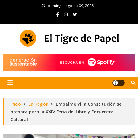
Skip
domingo, agosto 09, 2026
to
content
El Tigre de Papel
Portal de noticias
Inicio
>
La Región
>
Empalme Villa Constitución se
prepara para la XXIV Feria del Libro y Encuentro
Cultural