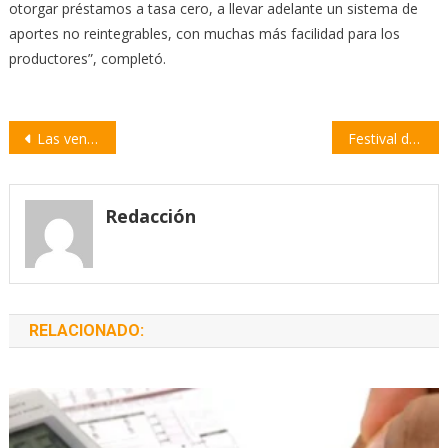
otorgar préstamos a tasa cero, a llevar adelante un sistema de
aportes no reintegrables, con muchas más facilidad para los
productores”, completó.
Navegación
Las ventas en comercios minoristas cayeron 3,1% en noviembre
Festival de Patín Artístico en el nuevo gimnasio del club Empalme Central
de
entradas
Redacción
RELACIONADO: