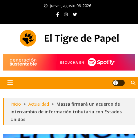
Skip
jueves, agosto 06, 2026
to
content
El Tigre de Papel
Portal de noticias
Inicio
>
Actualidad
>
Massa firmará un acuerdo de
intercambio de información tributaria con Estados
Unidos