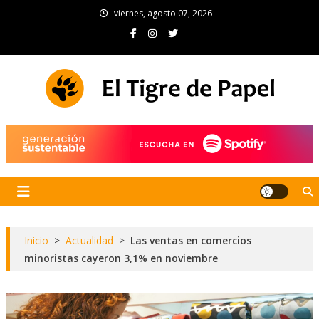
Skip
viernes, agosto 07, 2026
to
content
El Tigre de Papel
Portal de noticias
Inicio
>
Actualidad
>
Las ventas en comercios
minoristas cayeron 3,1% en noviembre