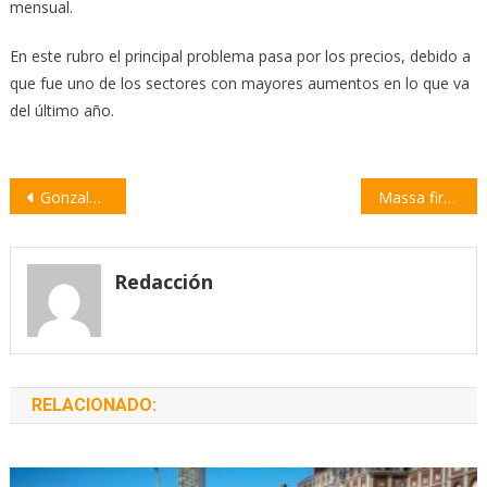
mensual.
En este rubro el principal problema pasa por los precios, debido a
que fue uno de los sectores con mayores aumentos en lo que va
del último año.
Navegación
Gonzalo Cristini será el nuevo Presidente del Concejo Municipal
Massa firmará un acuerdo de intercambio de información tributaria con Estados Unidos
de
entradas
Redacción
RELACIONADO: